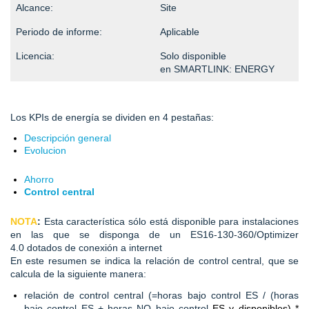
Alcance:
Site
Periodo
de
informe
:
Aplicable
Licen
cia:
Solo disponible
en
SMARTLINK: ENERGY
Los
KPIs
de energía se dividen en 4 pestañas:
Descripción general
Evolu
c
ion
Ahorro
Control central
NOT
A
:
Esta característica sólo está disponible para instalaciones
en las que se disponga de un
ES16
-130-360
/Optimizer
4.0
dotados de conexión a internet
En este resumen se indica la relación de control central, que se
calcula de la siguiente manera:
relación de control central (=horas bajo control ES / (horas
bajo control ES + horas NO bajo control
ES y disponibles) *